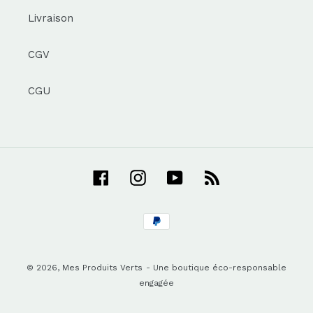
Livraison
CGV
CGU
Facebook
Instagram
YouTube
RSS
Moyens
de
paiement
© 2026,
Mes Produits Verts
- Une boutique éco-responsable
engagée