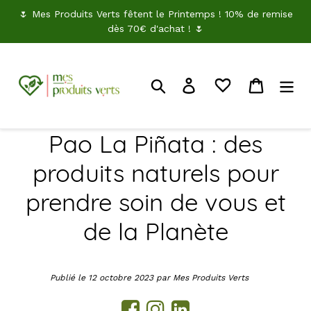
Passer
🌷 Mes Produits Verts fêtent le Printemps ! 10% de remise
au
dès 70€ d'achat ! 🌷
contenu
Rechercher
Je me connecte
Panier
Pao La Piñata : des
produits naturels pour
prendre soin de vous et
de la Planète
Publié le 12 octobre 2023 par Mes Produits Verts