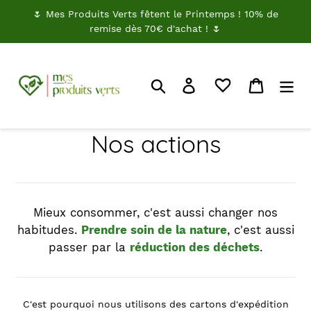
Passer
🌷 Mes Produits Verts fêtent le Printemps ! 10% de
au
remise dès 70€ d'achat ! 🌷
contenu
Rechercher
Je me connecte
Panier
Nos actions
Mieux consommer, c'est aussi changer nos
habitudes.
Prendre soin de la nature
, c'est aussi
passer par la
réduction des déchets
.
C'est pourquoi nous utilisons des cartons d'expédition