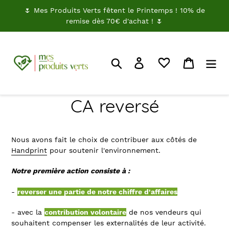
Passer
🌷 Mes Produits Verts fêtent le Printemps ! 10% de
au
remise dès 70€ d'achat ! 🌷
contenu
Rechercher
Je me connecte
Panier
CA reversé
Nous avons fait le choix de contribuer aux côtés de
Handprint
pour soutenir l'environnement.
Notre première action consiste à :
-
reverser une partie de notre chiffre d'affaires
- avec la
contribution volontaire
de nos vendeurs qui
souhaitent compenser les externalités de leur activité.