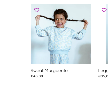
Sweat
Leggi
Marguerite
Margu
Sweat Marguerite
Legg
Prix
€40,00
Prix
€35,