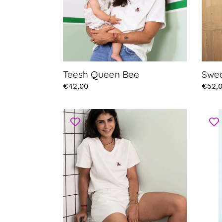
Teesh Queen Bee
Swea
Prix
€42,00
Prix
€52,
Short
Top
Blanc
Margu