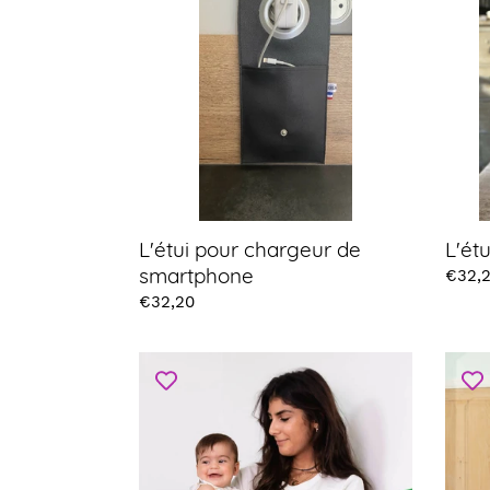
chargeur
charg
de
smartphone
L'étui pour chargeur de
L'ét
smartphone
Prix
€32,
Prix
€32,20
Teesh
Swea
Queen
Margu
Bee