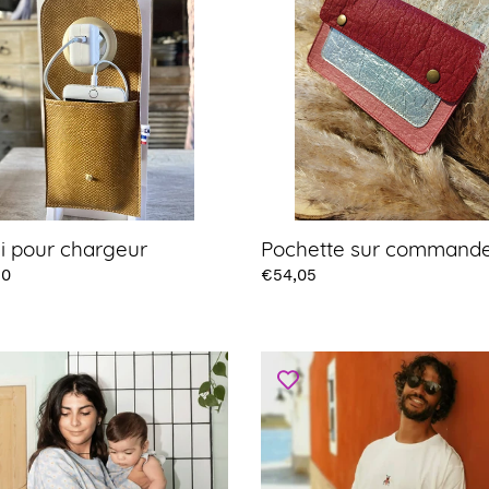
eur
commande
t
i
o
n
:
ui pour chargeur
Pochette sur command
20
Prix
€54,05
t
Sweat
erite
Queen
Bee