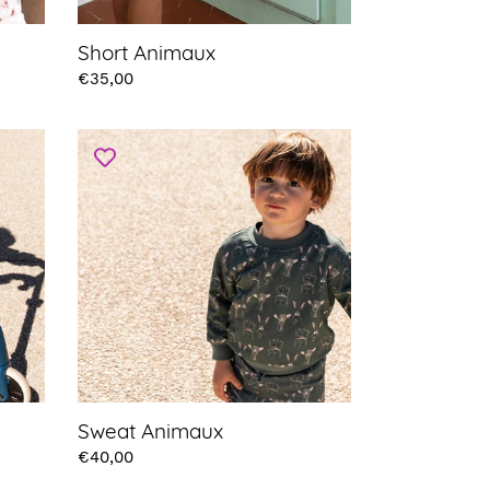
Short Animaux
Prix
€35,00
Sweat
Animaux
Sweat Animaux
Prix
€40,00