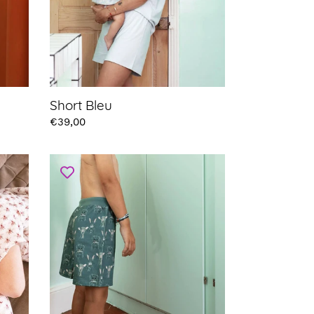
Short Bleu
Prix
€39,00
Short
Animaux