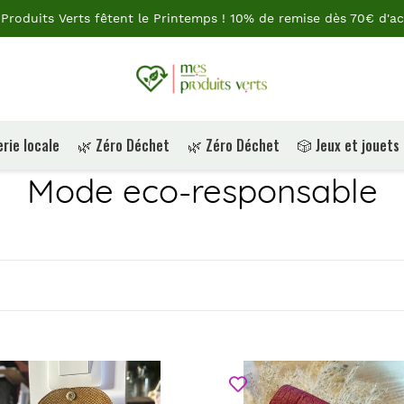
Produits Verts fêtent le Printemps ! 10% de remise dès 70€ d'ac
rie locale
🌿 Zéro Déchet
🌿 Zéro Déchet
🎲 Jeux et jouets
C
Mode eco-responsable
o
l
l
e
Pochette
c
sur