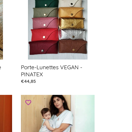
VEGAN
-
PINATEX
Porte-Lunettes VEGAN -
e
PINATEX
Prix
€44,85
Short
Bleu