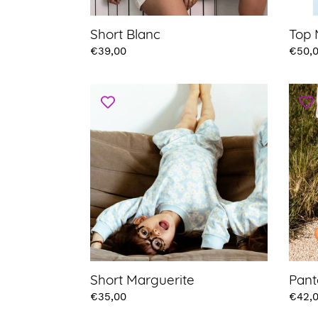
Short Blanc
Top 
Prix
€39,00
Prix
€50,
Short
Panta
Marguerite
Margu
Short Marguerite
Pant
Prix
€35,00
Prix
€42,