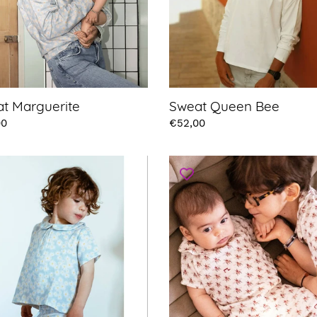
t Marguerite
Sweat Queen Bee
00
Prix
€52,00
Top
erite
Queen
Bee