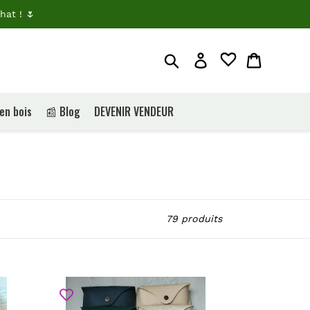
hat ! 🌷
Rechercher
Je me connecte
Panier
 en bois
📰 Blog
DEVENIR VENDEUR
79 produits
Porte-
Lunettes