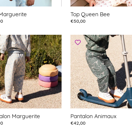
Marguerite
Top Queen Bee
00
Prix
€50,00
lon
Pantalon
erite
Animaux
alon Marguerite
Pantalon Animaux
00
Prix
€42,00