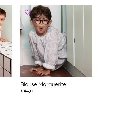
Blouse
Marguerite
Blouse Marguerite
Prix
€44,00