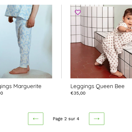
ngs
Leggings
erite
Queen
Bee
ings Marguerite
Leggings Queen Bee
00
Prix
€35,00
Page 2 sur 4
PAGE
PAGE
PRÉCÉDENTE
SUIVANTE