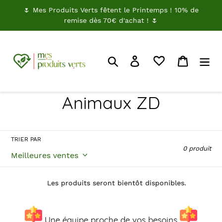
Passer
🌷 Mes Produits Verts fêtent le Printemps ! 10% de
au
remise dès 70€ d'achat ! 🌷
contenu
Rechercher
Je me connecte
Panier
C
Animaux ZD
o
l
TRIER PAR
0 produit
l
e
Les produits seront bientôt disponibles.
c
Une équipe proche de vos besoins