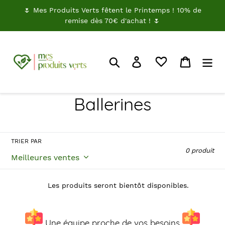
Passer
🌷 Mes Produits Verts fêtent le Printemps ! 10% de
au
remise dès 70€ d'achat ! 🌷
contenu
Rechercher
Je me connecte
Panier
C
Ballerines
o
l
TRIER PAR
0 produit
l
e
Les produits seront bientôt disponibles.
c
Une équipe proche de vos besoins