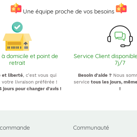
t
Une équipe proche de vos besoins
i
o
n
 à domicile et point de
Service Client disponibl
:
retrait
7j/7
é et liberté
, c'est vous qui
Besoin d'aide ?
Nous somm
 votre livraison préférée !
service
tous les jours, mêm
4 jours pour changer d'avis !
!
 commande
Communauté