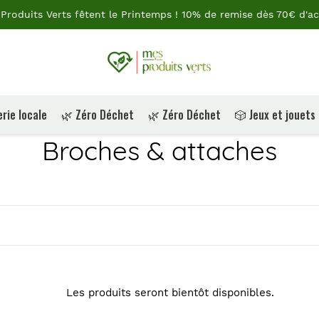
Produits Verts fêtent le Printemps ! 10% de remise dès 70€ d'ac
rie locale
🌿 Zéro Déchet
🌿 Zéro Déchet
🎲 Jeux et jouets
C
Broches & attaches
o
l
l
e
Les produits seront bientôt disponibles.
c