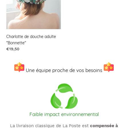
t
"Bonnette"
i
o
n
Charlotte de douche adulte
"Bonnette"
:
Prix
€19,50
Une équipe proche de vos besoins
Faible impact environnemental
La livraison classique de La Poste est
compensée à