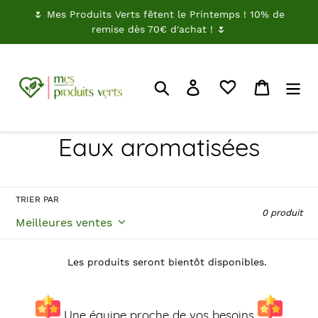
Passer
🌷 Mes Produits Verts fêtent le Printemps ! 10% de
au
remise dès 70€ d'achat ! 🌷
contenu
Rechercher
Je me connecte
Panier
C
Eaux aromatisées
o
l
TRIER PAR
0 produit
l
e
Les produits seront bientôt disponibles.
c
Une équipe proche de vos besoins