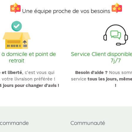
t
Une équipe proche de vos besoins
i
o
n
 à domicile et point de
Service Client disponibl
:
retrait
7j/7
é et liberté
, c'est vous qui
Besoin d'aide ?
Nous somm
 votre livraison préférée !
service
tous les jours, mêm
4 jours pour changer d'avis !
!
 commande
Communauté