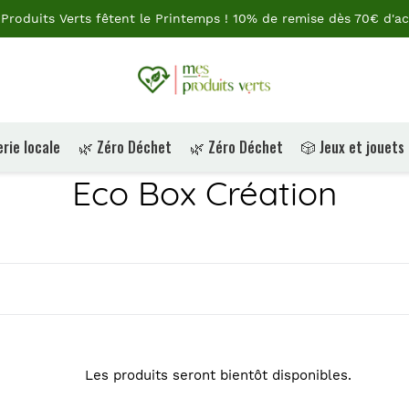
Produits Verts fêtent le Printemps ! 10% de remise dès 70€ d'ac
rie locale
🌿 Zéro Déchet
🌿 Zéro Déchet
🎲 Jeux et jouets
C
Eco Box Création
o
l
l
e
Les produits seront bientôt disponibles.
c