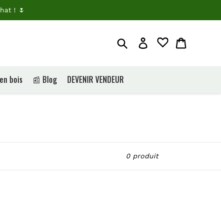
hat ! 🌷
Rechercher
Je me connecte
Panier
 en bois
📰 Blog
DEVENIR VENDEUR
0 produit