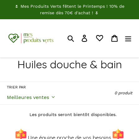
Passer
🌷 Mes Produits Verts fêtent le Printemps ! 10% de
au
remise dès 70€ d'achat ! 🌷
contenu
Rechercher
Je me connecte
Panier
C
Huiles douche & bain
o
l
TRIER PAR
0 produit
l
e
Les produits seront bientôt disponibles.
c
Une équipe proche de vos besoins