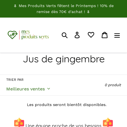
Passer
🌷 Mes Produits Verts fêtent le Printemps ! 10% de
au
remise dès 70€ d'achat ! 🌷
contenu
Rechercher
Je me connecte
Panier
C
Jus de gingembre
o
l
TRIER PAR
0 produit
l
e
Les produits seront bientôt disponibles.
c
Une équipe proche de vos besoins