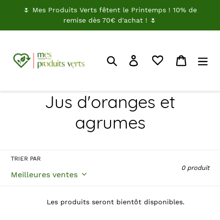
Passer
🌷 Mes Produits Verts fêtent le Printemps ! 10% de
au
remise dès 70€ d'achat ! 🌷
contenu
Rechercher
Je me connecte
Panier
C
Jus d'oranges et
o
agrumes
l
l
TRIER PAR
0 produit
e
c
Les produits seront bientôt disponibles.