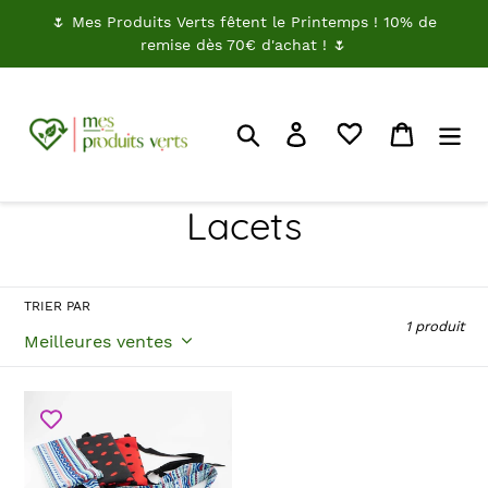
Passer
🌷 Mes Produits Verts fêtent le Printemps ! 10% de
au
remise dès 70€ d'achat ! 🌷
contenu
Rechercher
Je me connecte
Panier
C
Lacets
o
l
TRIER PAR
1 produit
l
e
Pochette
pour
c
bouillotte
sèche