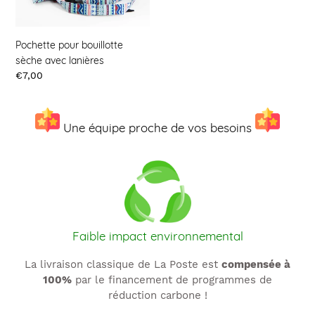
t
avec
lanières
i
Pochette pour bouillotte
o
sèche avec lanières
Prix
€7,00
n
:
Une équipe proche de vos besoins
Faible impact environnemental
La livraison classique de La Poste est
compensée à
100%
par le financement de programmes de
réduction carbone !