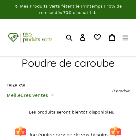
Passer
🌷 Mes Produits Verts fêtent le Printemps ! 10% de
au
remise dès 70€ d'achat ! 🌷
contenu
Rechercher
Je me connecte
Panier
C
Poudre de caroube
o
l
TRIER PAR
0 produit
l
e
Les produits seront bientôt disponibles.
c
Une équipe proche de vos besoins