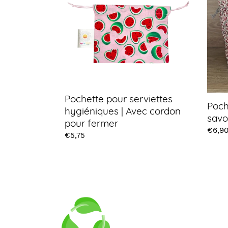
serviettes
pour
hygiéniques
savon
|
ou
Avec
sham
cordon
solid
pour
fermer
Pochette pour serviettes
Poch
hygiéniques | Avec cordon
savo
pour fermer
Prix
€6,9
Prix
€5,75