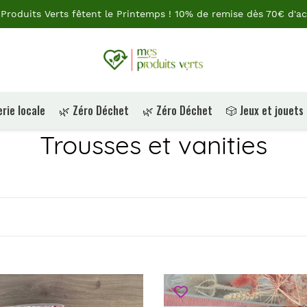
Produits Verts fêtent le Printemps ! 10% de remise dès 70€ d'ac
rie locale
🌿 Zéro Déchet
🌿 Zéro Déchet
🎲 Jeux et jouets
C
Trousses et vanities
o
l
l
e
tte
Pochette
c
rméable
plate