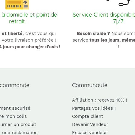
 à domicile et point de
Service Client disponibl
retrait
7j/7
é et liberté
, c'est vous qui
Besoin d'aide ?
Nous somm
 votre livraison préférée !
service
tous les jours, mêm
4 jours pour changer d'avis !
!
 commande
Communauté
Affiliation : recevez 10% !
ment sécurisé
Partagez vos idées !
re mon colis
Compte client
urner un produit
Devenir Vendeur
e une réclamation
Espace vendeur