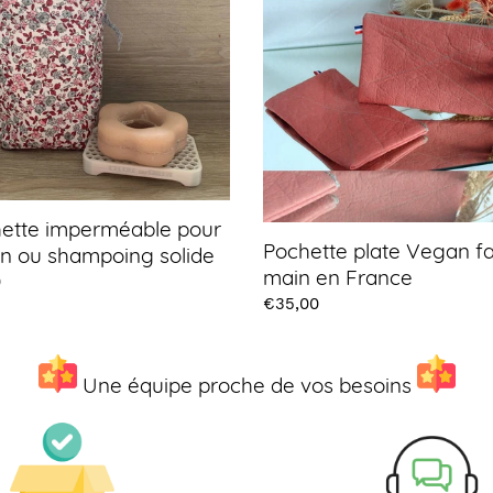
Vegan
t
fait
main
i
poing
en
e
France
o
n
:
ette imperméable pour
Pochette plate Vegan fa
n ou shampoing solide
main en France
0
Prix
€35,00
Une équipe proche de vos besoins