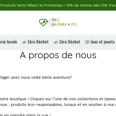
Produits Verts fêtent le Printemps ! 10% de remise dès 70€ d'ac
rie locale
🌿 Zéro Déchet
🌿 Zéro Déchet
🎲 Jeux et jouets
A propos de nous
rtager avec nous cette belle aventure?
otre boutique ! Cliquez sur l'une de nos collections et laiss
 vous : produits éco-responsables, locaux et en soutien à nos c
is en prendre plein la vue !