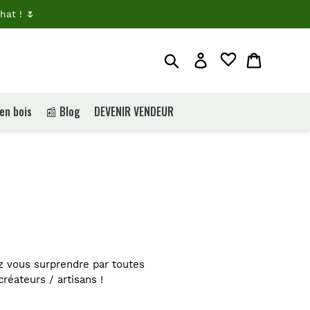
hat ! 🌷
Rechercher
Je me connecte
Panier
 en bois
📰 Blog
DEVENIR VENDEUR
ez vous surprendre par toutes
réateurs / artisans !