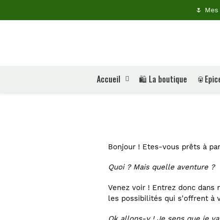
Passer
🌷 Mes 
au
contenu
Accueil
🛍️ La boutique
🥫Epice
Bonjour ! Etes-vous prêts à pa
Quoi ? Mais quelle aventure ?
Venez voir ! Entrez donc dans n
les possibilités qui s'offrent à
Ok allons-y ! Je sens que je va