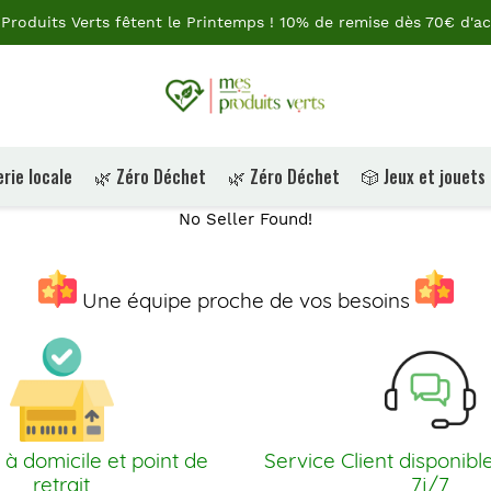
Produits Verts fêtent le Printemps ! 10% de remise dès 70€ d'ac
rie locale
🌿 Zéro Déchet
🌿 Zéro Déchet
🎲 Jeux et jouets
No Seller Found!
Une équipe proche de vos besoins
 à domicile et point de
Service Client disponibl
retrait
7j/7