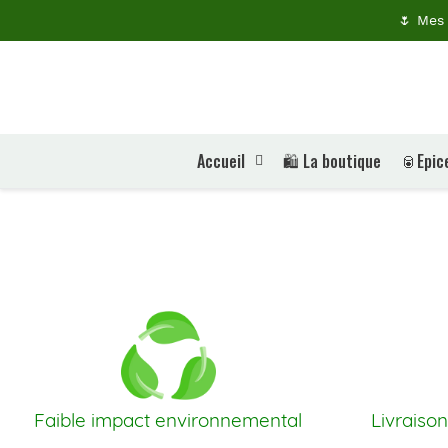
Passer
🌷 Mes 
au
contenu
Accueil
🛍️ La boutique
🥫Epice
Faible impact environnemental
Livraison