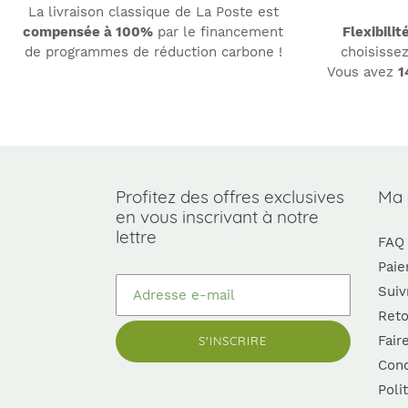
La livraison classique de La Poste est
compensée à 100%
par le financement
Flexibilit
de programmes de réduction carbone !
choisissez
Vous avez
1
Utilisez
les
flèches
gauche/droite
pour
Profitez des offres exclusives
Ma
naviguer
en vous inscrivant à notre
dans
lettre
FAQ
le
diaporama
Paie
ou
Suiv
glissez
Reto
vers
Fair
S'INSCRIRE
la
gauche/droite
Cond
sur
Poli
un