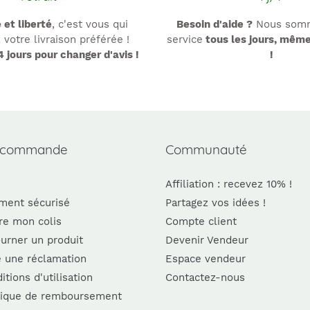
é et liberté
, c'est vous qui
Besoin d'aide ?
Nous somm
 votre livraison préférée !
service
tous les jours, mêm
4 jours pour changer d'avis !
!
 commande
Communauté
Affiliation : recevez 10% !
ment sécurisé
Partagez vos idées !
re mon colis
Compte client
urner un produit
Devenir Vendeur
e une réclamation
Espace vendeur
itions d'utilisation
Contactez-nous
tique de remboursement