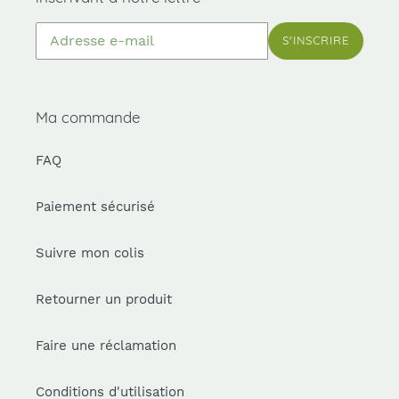
dans
le
S'INSCRIRE
diaporama
ou
glissez
vers
Ma commande
la
gauche/droite
FAQ
sur
un
appareil
Paiement sécurisé
mobile
Suivre mon colis
Retourner un produit
Faire une réclamation
Conditions d'utilisation