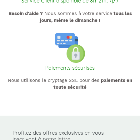
Service Client disponible de 8h-21h, 7j/7
Besoin d'aide ?
Nous sommes à votre service
tous les
jours, même le dimanche !
Paiements sécurisés
Nous utilisons le cryptage SSL pour des
paiements en
toute sécurité
Utilisez
les
flèches
gauche/droite
pour
Profitez des offres exclusives en vous
naviguer
inscrivant à notre lettre