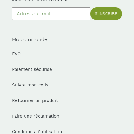
dans
le
S'INSCRIRE
diaporama
ou
glissez
vers
Ma commande
la
gauche/droite
FAQ
sur
un
appareil
Paiement sécurisé
mobile
Suivre mon colis
Retourner un produit
Faire une réclamation
Conditions d'utilisation