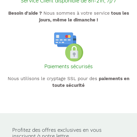
Service Client disponible de 8h-21h, 7j/7
Besoin d'aide ?
Nous sommes à votre service
tous les
jours, même le dimanche !
Paiements sécurisés
Nous utilisons le cryptage SSL pour des
paiements en
toute sécurité
Utilisez
les
flèches
gauche/droite
pour
Profitez des offres exclusives en vous
naviguer
inscrivant à notre lettre