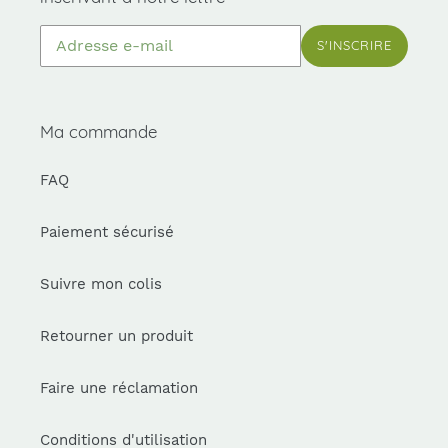
dans
le
S'INSCRIRE
diaporama
ou
glissez
vers
Ma commande
la
gauche/droite
FAQ
sur
un
appareil
Paiement sécurisé
mobile
Suivre mon colis
Retourner un produit
Faire une réclamation
Conditions d'utilisation