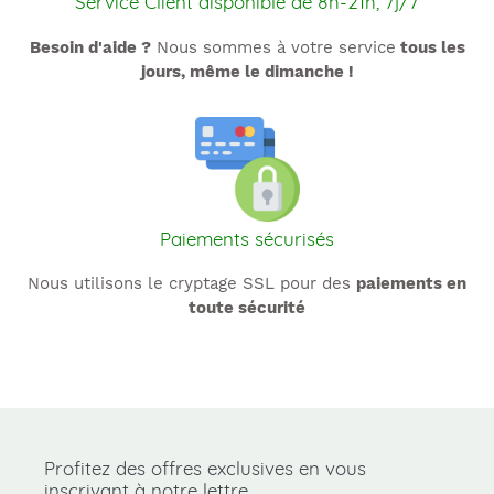
Service Client disponible de 8h-21h, 7j/7
Besoin d'aide ?
Nous sommes à votre service
tous les
jours, même le dimanche !
Paiements sécurisés
Nous utilisons le cryptage SSL pour des
paiements en
toute sécurité
Utilisez
les
flèches
gauche/droite
pour
Profitez des offres exclusives en vous
naviguer
inscrivant à notre lettre