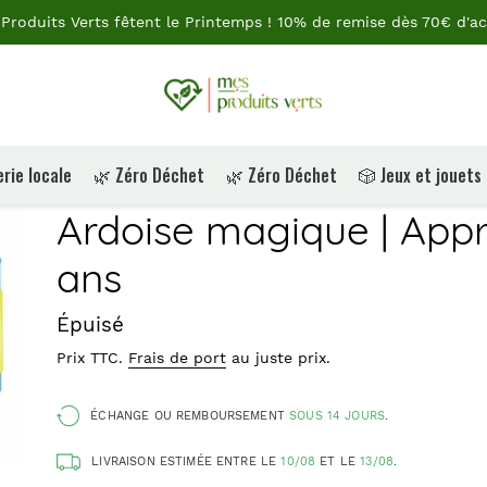
Produits Verts fêtent le Printemps ! 10% de remise dès 70€ d'ac
rie locale
🌿 Zéro Déchet
🌿 Zéro Déchet
🎲 Jeux et jouets
Ardoise magique | Appr
ans
Prix
Épuisé
Prix TTC.
Frais de port
au juste prix.
ÉCHANGE OU REMBOURSEMENT
SOUS 14 JOURS
.
LIVRAISON ESTIMÉE ENTRE LE
10/08
ET LE
13/08
.