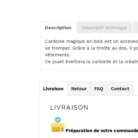
Ajout
d'un
produit
Description
Descriptif technique
à
votre
L'ardoise magique en bois est un accessoir
panier
se tromper. Grâce à la tirette au dos, il 
vêtements.
Ce jouet éveillera la curiosité et la créati
Livraison
Retour
FAQ
Contact
LIVRAISON
Préparation de votre commande