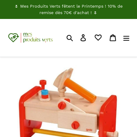
Passer
🌷 Mes Produits Verts fêtent le Printemps ! 10% de
au
remise dès 70€ d'achat ! 🌷
contenu
Rechercher
Je me connecte
Panier