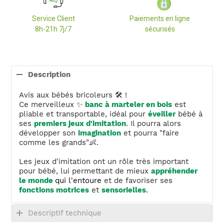
Service Client
Paiements en ligne
8h-21h 7j/7
sécurisés
Ajout
d'un
Description
produit
à
Avis aux bébés bricoleurs 🛠️ !
votre
Ce merveilleux ✨
banc à marteler en bois
est
panier
pliable et transportable, idéal pour
éveiller
bébé à
ses
premiers jeux d'imitation
. Il pourra alors
développer son
imagination
et pourra "faire
comme les grands"👶.
Les jeux d'imitation ont un rôle très important
pour bébé, lui permettant de mieux
appréhender
le monde
qui l'entoure
et de favoriser ses
fonctions motrices
et
sensorielles
.
Descriptif technique