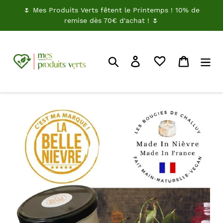
Passer
🌷 Mes Produits Verts fêtent le Printemps ! 10% de
au
remise dès 70€ d'achat ! 🌷
contenu
Rechercher
Je me connecte
Panier