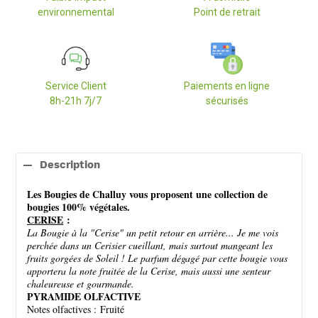
environnemental
Point de retrait
Service Client
Paiements en ligne
8h-21h 7j/7
sécurisés
Ajout
d'un
Description
produit
à
Les Bougies de Challuy vous proposent une collection de
votre
bougies 100% végétales.
panier
CERISE
:
La Bougie à la "Cerise" un petit retour en arrière... Je me vois
perchée dans un Cerisier cueillant, mais surtout mangeant les
fruits gorgées de Soleil ! Le parfum dégagé par cette bougie vous
apportera la note fruitée de la Cerise, mais aussi une senteur
chaleureuse et gourmande.
PYRAMIDE OLFACTIVE
Notes olfactives : Fruité