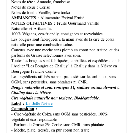
Notes de tête : Amande, framboise
Notes de cœur : Cerise
Notes de fond : Vanille, fève tonka
AMBIANCES :
Alimentaire Estival Fruité
NOTES OLFACTIVES :
Fruité Gourmand Vanillé
Naturelles et Artisanales
100% Véganes, eco-friendly, consignées et recyclables.
Les bougies sont fabriquées à la main avec de la cire de colza
naturelle pour une combustion saine.
Conçues avec une mèche sans plomb en coton non traitée, et des
parfums de Grasse sélectionnés avec soin.
Toutes les bougies sont fabriquées, emballées et expédiées depuis
l'Atelier "Les Bougies de Challuy" à Challuy dans la Nièvre en
Bourgogne Franche Comté.
Les ingrédients utilisés ne sont pas testés sur les animaux, sans
OGM, sans pesticides, sans phtalates ni CMR.
Bougie naturelle et sous consigne 1€, réalisée artisanalement à
Challuy dans la Nièvre.
Cire végétale naturelle non toxique, Biodégradable.
Label
:
La Belle Nièvre
Composition
:
- Cire végétale de Colza sans OGM sans pesticides, 100%
végétale et éco-responsable
- Parfum de Grasse 2% Cerise sans CMR, sans phtalate
- Mèche, plate, tressée, en pur coton non traité