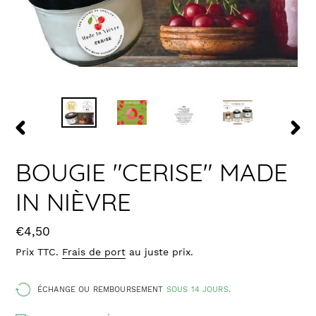
DIAPOSITIVE
DIAPO
PRÉCÉDENTE
SUIV
BOUGIE "CERISE" MADE
IN NIÈVRE
Prix
€4,50
Prix TTC.
Frais de port
au juste prix.
ÉCHANGE OU REMBOURSEMENT
SOUS 14 JOURS
.