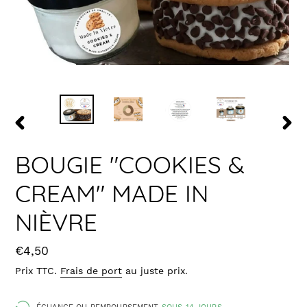
DIAPOSITIVE
DIAPO
PRÉCÉDENTE
SUIV
BOUGIE "COOKIES &
CREAM" MADE IN
NIÈVRE
Prix
€4,50
Prix TTC.
Frais de port
au juste prix.