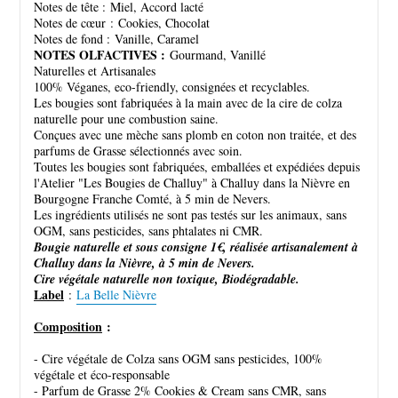
Notes de tête : Miel, Accord lacté
Notes de cœur : Cookies, Chocolat
Notes de fond : Vanille, Caramel
NOTES OLFACTIVES :
Gourmand, Vanillé
Naturelles et Artisanales
100% Véganes, eco-friendly, consignées et recyclables.
Les bougies sont fabriquées à la main avec de la cire de colza
naturelle pour une combustion saine.
Conçues avec une mèche sans plomb en coton non traitée, et des
parfums de Grasse sélectionnés avec soin.
Toutes les bougies sont fabriquées, emballées et expédiées depuis
l'Atelier "Les Bougies de Challuy" à Challuy dans la Nièvre en
Bourgogne Franche Comté, à 5 min de Nevers.
Les ingrédients utilisés ne sont pas testés sur les animaux, sans
OGM, sans pesticides, sans phtalates ni CMR.
Bougie naturelle et sous consigne 1€, réalisée artisanalement à
Challuy dans la Nièvre, à 5 min de Nevers.
Cire végétale naturelle non toxique, Biodégradable.
Label
:
La Belle Nièvre
Composition
:
- Cire végétale de Colza sans OGM sans pesticides, 100%
végétale et éco-responsable
- Parfum de Grasse 2% Cookies & Cream sans CMR, sans