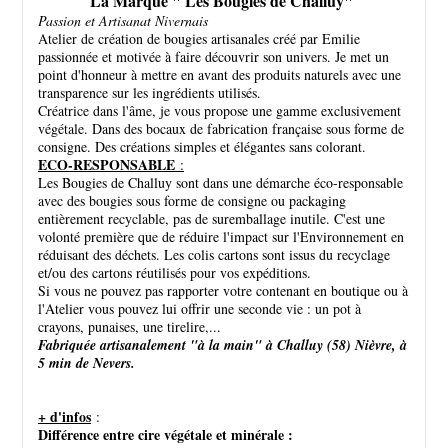
La Marque " Les Bougies de Challuy"
Passion et Artisanat Nivernais
Atelier de création de bougies artisanales créé par Emilie
passionnée et motivée à faire découvrir son univers. Je met un
point d'honneur à mettre en avant des produits naturels avec une
transparence sur les ingrédients utilisés.
Créatrice dans l'âme, je vous propose une gamme exclusivement
végétale. Dans des bocaux de fabrication française sous forme de
consigne. Des créations simples et élégantes sans colorant.
ECO-RESPONSABLE
:
Les Bougies de Challuy sont dans une démarche éco-responsable
avec des bougies sous forme de consigne ou packaging
entièrement recyclable, pas de suremballage inutile. C'est une
volonté première que de réduire l'impact sur l'Environnement en
réduisant des déchets. Les colis cartons sont issus du recyclage
et/ou des cartons réutilisés pour vos expéditions.
Si vous ne pouvez pas rapporter votre contenant en boutique ou à
l'Atelier vous pouvez lui offrir une seconde vie : un pot à
crayons, punaises, une tirelire,...
Fabriquée artisanalement "à la main" à Challuy (58) Nièvre, à
5 min de Nevers.
+ d'infos
:
Différence entre cire végétale et minérale :