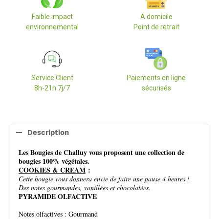
Faible impact
A domicile
environnemental
Point de retrait
Service Client
Paiements en ligne
8h-21h 7j/7
sécurisés
Ajout
d'un
Description
produit
à
Les Bougies de Challuy vous proposent une collection de
votre
bougies 100% végétales.
panier
COOKIES & CREAM
:
Cette bougie vous donnera envie de faire une pause 4 heures !
Des notes gourmandes, vanillées et chocolatées.
PYRAMIDE OLFACTIVE
Notes olfactives : Gourmand