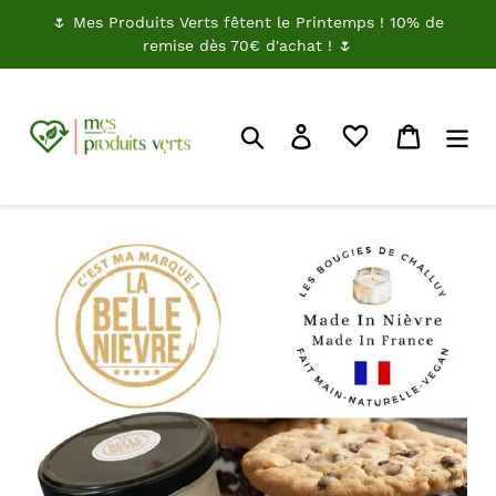
Passer
🌷 Mes Produits Verts fêtent le Printemps ! 10% de
au
remise dès 70€ d'achat ! 🌷
contenu
Rechercher
Je me connecte
Panier