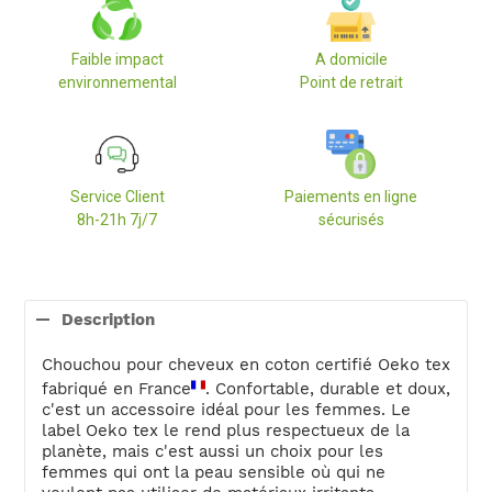
Faible impact
A domicile
environnemental
Point de retrait
Service Client
Paiements en ligne
8h-21h 7j/7
sécurisés
Ajout
d'un
Description
produit
à
Chouchou pour cheveux en coton certifié Oeko tex
votre
fabriqué en France
. Confortable, durable et doux,
panier
c'est un accessoire idéal pour les femmes. Le
label Oeko tex le rend plus respectueux de la
planète, mais c'est aussi un choix pour les
femmes qui ont la peau sensible où qui ne