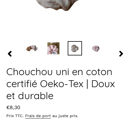
DIAPOSITIVE
DIAPO
PRÉCÉDENTE
SUIV
Chouchou uni en coton
certifié Oeko-Tex | Doux
et durable
Prix
€8,30
Prix TTC.
Frais de port
au juste prix.