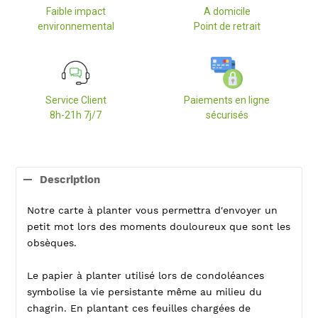
Faible impact
A domicile
environnemental
Point de retrait
Service Client
Paiements en ligne
8h-21h 7j/7
sécurisés
Ajout
d'un
Description
produit
à
Notre carte à planter vous permettra d'envoyer un
votre
panier
petit mot lors des moments douloureux que sont les
obsèques.
Le papier à planter utilisé lors de condoléances
symbolise la vie persistante même au milieu du
chagrin. En plantant ces feuilles chargées de