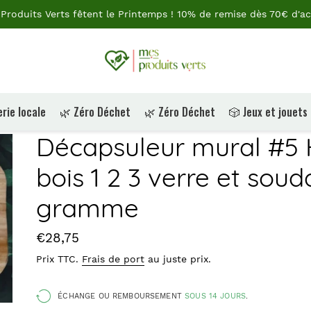
Produits Verts fêtent le Printemps ! 10% de remise dès 70€ d'ac
rie locale
🌿 Zéro Déchet
🌿 Zéro Déchet
🎲 Jeux et jouets
Décapsuleur mural #5 H
bois 1 2 3 verre et souda
gramme
Prix
€28,75
Prix TTC.
Frais de port
au juste prix.
ÉCHANGE OU REMBOURSEMENT
SOUS 14 JOURS
.