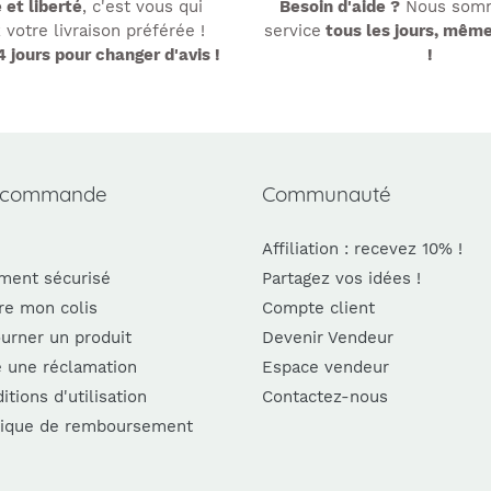
é et liberté
, c'est vous qui
Besoin d'aide ?
Nous somm
 votre livraison préférée !
service
tous les jours, mêm
4 jours pour changer d'avis !
!
 commande
Communauté
Affiliation : recevez 10% !
ment sécurisé
Partagez vos idées !
re mon colis
Compte client
urner un produit
Devenir Vendeur
e une réclamation
Espace vendeur
itions d'utilisation
Contactez-nous
tique de remboursement