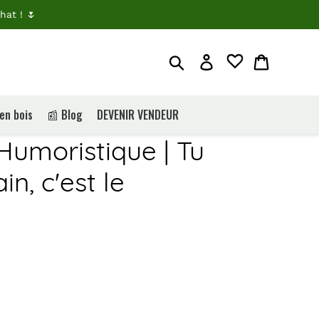
hat ! 🌷
Rechercher
Je me connecte
Panier
 en bois
📰 Blog
DEVENIR VENDEUR
umoristique | Tu
in, c'est le