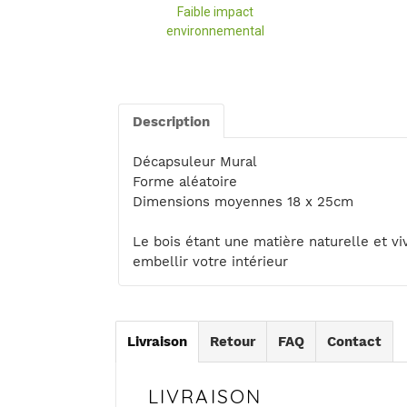
Faible impact
environnemental
Ajout
d'un
produit
Description
à
votre
Décapsuleur Mural
panier
Forme aléatoire
Dimensions moyennes 18 x 25cm
Le bois étant une matière naturelle et vi
embellir votre intérieur
Livraison
Retour
FAQ
Contact
LIVRAISON