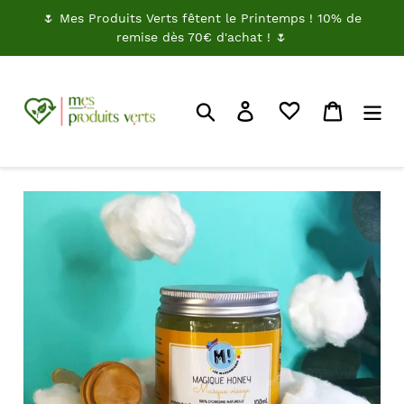
Passer
🌷 Mes Produits Verts fêtent le Printemps ! 10% de
au
remise dès 70€ d'achat ! 🌷
contenu
Rechercher
Je me connecte
Panier