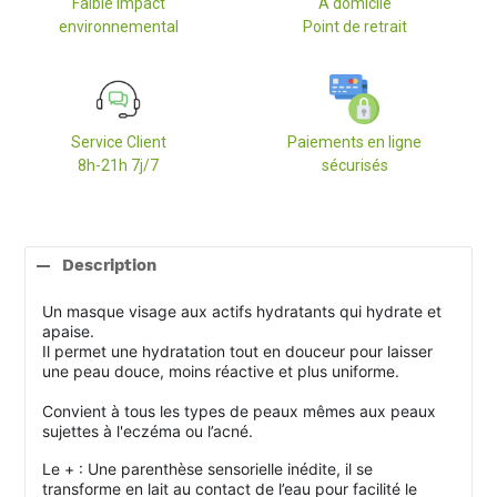
Faible impact
A domicile
environnemental
Point de retrait
Service Client
Paiements en ligne
8h-21h 7j/7
sécurisés
Ajout
d'un
Description
produit
à
Un masque visage aux actifs hydratants qui hydrate et
votre
apaise.
panier
Il permet une hydratation tout en douceur pour laisser
une peau douce, moins réactive et plus uniforme.
Convient à tous les types de peaux mêmes aux peaux
sujettes à l'eczéma ou l’acné.
Le + : Une
parenthèse sensorielle inédite, il
se
transforme en lait au contact de l’eau pour facilité le