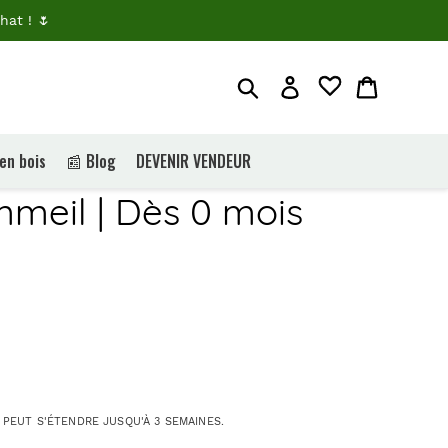
hat ! 🌷
Rechercher
Je me connecte
Panier
 en bois
📰 Blog
DEVENIR VENDEUR
meil | Dès 0 mois
 PEUT S'ÉTENDRE JUSQU'À 3 SEMAINES.