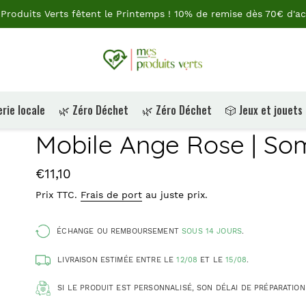
Produits Verts fêtent le Printemps ! 10% de remise dès 70€ d'ac
rie locale
🌿 Zéro Déchet
🌿 Zéro Déchet
🎲 Jeux et jouets
Mobile Ange Rose | Som
Prix
€11,10
Prix TTC.
Frais de port
au juste prix.
ÉCHANGE OU REMBOURSEMENT
SOUS 14 JOURS
.
LIVRAISON ESTIMÉE ENTRE LE
12/08
ET LE
15/08
.
SI LE PRODUIT EST PERSONNALISÉ, SON DÉLAI DE PRÉPARATION