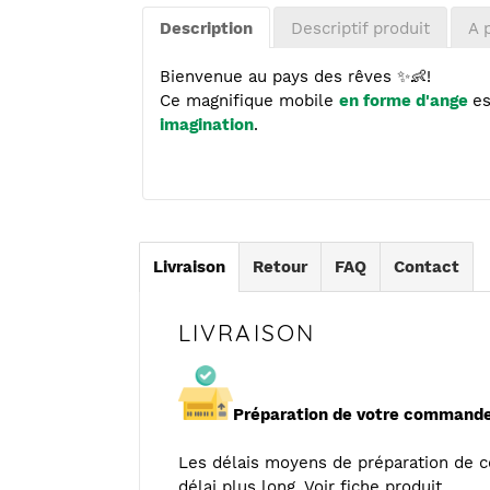
d'un
produit
Description
Descriptif produit
A 
à
votre
Bienvenue au pays des rêves ✨👶!
panier
Ce magnifique mobile
en forme d'ange
es
imagination
.
Livraison
Retour
FAQ
Contact
LIVRAISON
Préparation de votre commande
Les délais moyens de préparation de
délai plus long. Voir fiche produit.