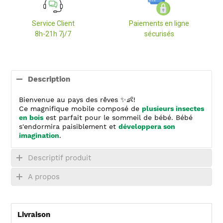
Service Client
Paiements en ligne
8h-21h 7j/7
sécurisés
Ajout
d'un
Description
produit
à
Bienvenue au pays des rêves ✨👶!
votre
Ce magnifique mobile composé de
plusieurs insectes
panier
en bois
est parfait pour le sommeil de bébé. Bébé
s'endormira paisiblement et
développera son
imagination
.
Descriptif produit
A propos
Livraison