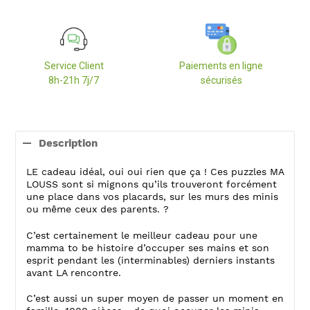
Service Client
Paiements en ligne
8h-21h 7j/7
sécurisés
Ajout
d'un
Description
produit
à
LE cadeau idéal, oui oui rien que ça ! Ces puzzles MA
votre
LOUSS sont si mignons qu’ils trouveront forcément
panier
une place dans vos placards, sur les murs des minis
ou même ceux des parents. ?
C’est certainement le meilleur cadeau pour une
mamma to be histoire d’occuper ses mains et son
esprit pendant les (interminables) derniers instants
avant LA rencontre.
C’est aussi un super moyen de passer un moment en