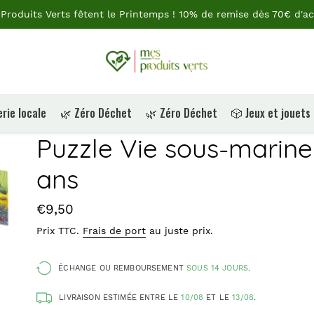
Produits Verts fêtent le Printemps ! 10% de remise dès 70€ d'ac
rie locale
🌿 Zéro Déchet
🌿 Zéro Déchet
🎲 Jeux et jouets
Puzzle Vie sous-marine 
ans
Prix
€9,50
Prix TTC.
Frais de port
au juste prix.
ÉCHANGE OU REMBOURSEMENT
SOUS 14 JOURS
.
LIVRAISON ESTIMÉE ENTRE LE
10/08
ET LE
13/08
.