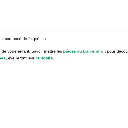
est composé de 24 pièces.
n
de votre enfant. Savoir mettre les
pièces au bon endroit
pour découv
pes
, éveilleront leur
curiosité
.