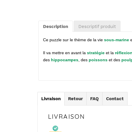
Ajout
d'un
produit
Description
Descriptif produit
à
votre
Ce puzzle sur le thème de la vie
sous-marine
panier
Il va mettre en avant la
stratégie
et la
réflexio
des
hippocampes
, des
poissons
et des
poul
Livraison
Retour
FAQ
Contact
LIVRAISON