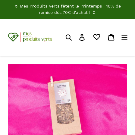
Passer
🌷 Mes Produits Verts fêtent le Printemps ! 10% de
au
remise dès 70€ d'achat ! 🌷
contenu
Rechercher
Je me connecte
Panier