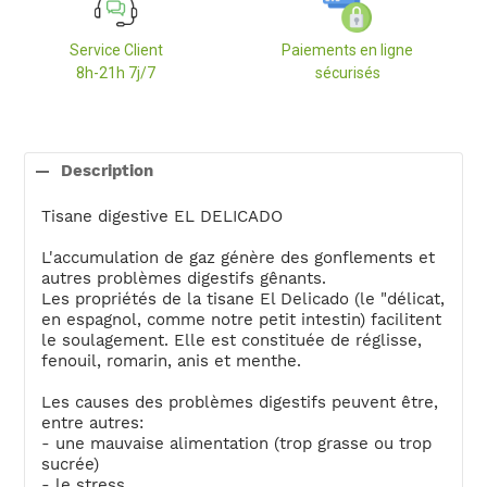
Service Client
Paiements en ligne
8h-21h 7j/7
sécurisés
Ajout
d'un
Description
produit
à
Tisane digestive EL DELICADO
votre
panier
L'accumulation de gaz génère des gonflements et
autres problèmes digestifs gênants.
Les propriétés de la tisane El Delicado (le "délicat,
en espagnol, comme notre petit intestin) facilitent
le soulagement. Elle est constituée de réglisse,
fenouil, romarin, anis et menthe.
Les causes des problèmes digestifs peuvent être,
entre autres:
- une mauvaise alimentation (trop grasse ou trop
sucrée)
- le stress