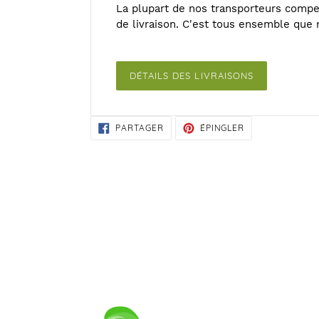
La plupart de nos transporteurs compe
de livraison. C'est tous ensemble que n
DÉTAILS DES LIVRAISONS
PARTAGER
ÉPINGLER
PARTAGER
ÉPINGLER
SUR
SUR
FACEBOOK
PINTEREST