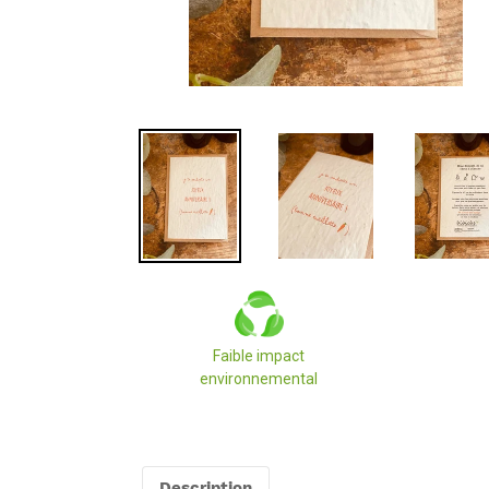
Faible impact
environnemental
Ajout
d'un
produit
Description