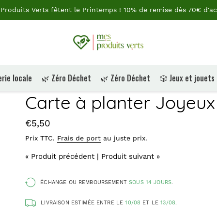
Produits Verts fêtent le Printemps ! 10% de remise dès 70€ d'ac
rie locale
🌿 Zéro Déchet
🌿 Zéro Déchet
🎲 Jeux et jouets
Carte à planter Joyeux
Prix
€5,50
Prix TTC.
Frais de port
au juste prix.
« Produit précédent
|
Produit suivant »
ÉCHANGE OU REMBOURSEMENT
SOUS 14 JOURS
.
LIVRAISON ESTIMÉE ENTRE LE
10/08
ET LE
13/08
.