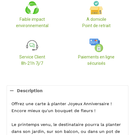
Faible impact
A domicile
environnemental
Point de retrait
Service Client
Paiements en ligne
8h-21h 7j/7
sécurisés
Ajout
d'un
Description
produit
à
Offrez une carte à planter Joyeux Anniversaire !
votre
panier
Encore mieux qu'un bouquet de fleurs !
Le printemps venu, le destinataire pourra la planter
dans son jardin, sur son balcon, ou dans un pot de