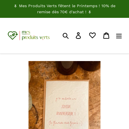
Passer
🌷 Mes Produits Verts fêtent le Printemps ! 10% de
au
remise dès 70€ d'achat ! 🌷
contenu
Rechercher
Je me connecte
Panier